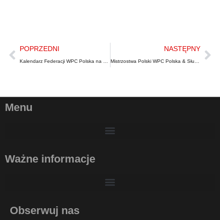
POPRZEDNI
NASTĘPNY
Kalendarz Federacji WPC Polska na 2026 rok
Mistrzostwa Polski WPC Polska & Służb Mundurowych – Wyciskanie Leżąc RAW/EQ | Wrocław 2026
Menu
Ważne informacje
Obserwuj nas