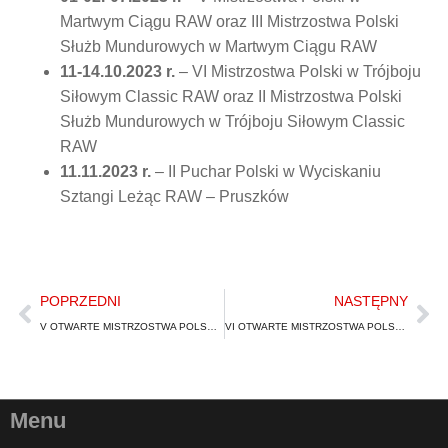
Martwym Ciągu RAW oraz III Mistrzostwa Polski
Służb Mundurowych w Martwym Ciągu RAW
11-14.10.2023 r.
– VI Mistrzostwa Polski w Trójboju
Siłowym Classic RAW oraz II Mistrzostwa Polski
Służb Mundurowych w Trójboju Siłowym Classic
RAW
11.11.2023 r.
– II Puchar Polski w Wyciskaniu
Sztangi Leżąc RAW – Pruszków
POPRZEDNI
NASTĘPNY
V OTWARTE MISTRZOSTWA POLSKI W TRÓJBOJU SIŁOWYM CLASSIC RAW FEDERACJI WPC POLSKA & I MISTRZOSTWA POLSKI SŁUŻB MUNDUROWYCH W TRÓJBOJU SIŁOWYM CLASSIC RAW
VI OTWARTE MISTRZOSTWA POLSKI W WYCISKANIU SZTANGI LEŻĄC RAW I EQ FEDERACJI WPC POLSKA & IX MISTRZOSTWA POLSKI SŁUŻB MUNDUROWYCH W WYCISKANIU SZTANGI LEŻĄC RAW
Menu