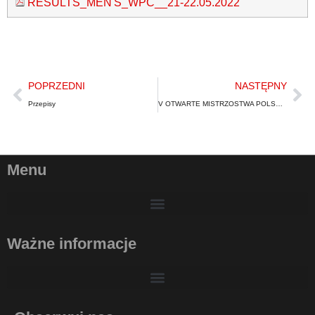
RESULTS_MEN'S_WPC__21-22.05.2022
POPRZEDNI
NASTĘPNY
Przepisy
V OTWARTE MISTRZOSTWA POLSKI W WYCISKANIU SZTANGI LEŻĄC RAW I EQ & VIII MISTRZOSTWA POLSKI SŁUŻB MUNDUROWYCH W WYCISKANIU SZTANGI LEŻĄC RAW
Menu
Ważne informacje